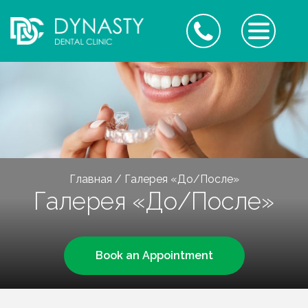
Главная
/
Галерея «До/После»
Галерея «До/После»
Book an Appointment