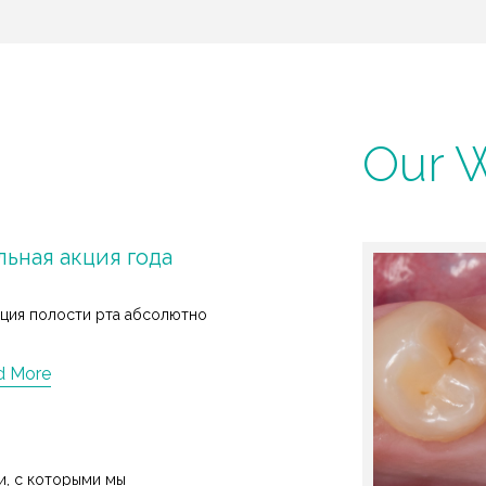
Our 
ьная акция года
ация полости рта абсолютно
d More
и, с которыми мы