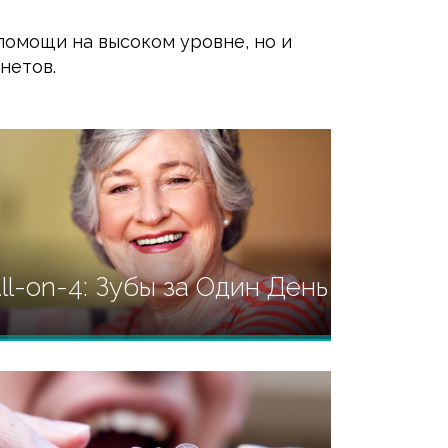
помощи на высоком уровне, но и
нетов.
ll-on-4: Зубы за Один День
Cовременная и безопасная
методика протезирования зубов.