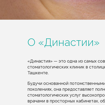
О «Династии»
«Династия» — это одна из самых со
стоматологических клиник в столиц
Ташкенте.
Качество обслуживания
Будучи основанной потомственными
поколениях, она предоставляет пол
В нашей работе мы стремимся
стоматологических услуг высокопр
обеспечить пациентов
отличным качеством
врачами в просторных кабинетах, о