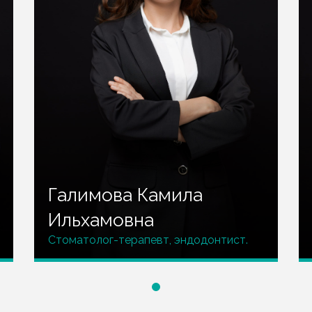
Галимова Камила
Ильхамовна
Стоматолог-терапевт, эндодонтист.