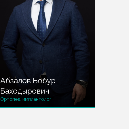
Абзалов Бобур
Гали
Баходырович
Ильх
Ортопед, имплантолог
Стомато