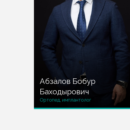
Абзалов Бобур
Баходырович
нтист.
Ортопед, имплантолог