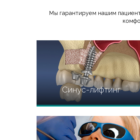
Мы гарантируем нашим пациента
комфо
Синус-лифтинг
Способ наращивания костной ткани
верхней челюсти с целью
вживления импланта.