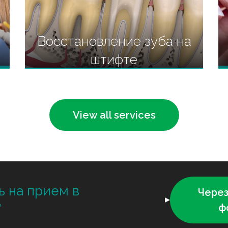
Восстановление зуба на
штифте
В современной стоматологии
штифт применяется при любых
View all services
разрушениях зуба, вплоть до
разрушенных коронок.
ь на прием в
Через
"
ф