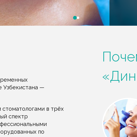
Поче
«Дин
временных
е Узбекистана —
Оборудование
 стоматологами в трёх
ный спектр
Современное
офессиональными
стоматологическое
оборудование и
борудованных по