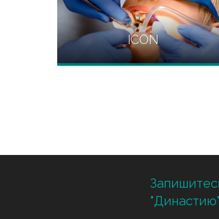
ICON
ICON — это современный метод
малоинвазивного лечения
начального кариеса — в стадии
пятна.
Запишитес
"Династию