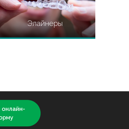
Элайнеры
Cовременная методика
выравнивания зубов и прозрачный
путь для красивой улыбки.
 онлайн-
орму