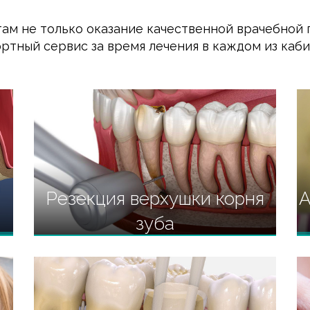
м не только оказание качественной врачебной 
ртный сервис за время лечения в каждом из каби
Резекция верхушки корня
A
зуба
Ликвидация воспалений в корневой
системе зуба без его удаления.